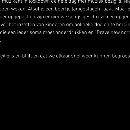
 muzikant in lockdown de hele dag met muziek bezig is. Nie
pen weken. Alsof je een beertje lamgeslagen raakt. Maar g
eer opgepakt en zijn er nieuwe songs geschreven en opgeno
over het inzetten van kinderen om politieke doelen te berei
t die een ieder soms moet onderdrukken en "Brave new norm
.
eilig is en blijft en dat we elkaar snel weer kunnen begroet