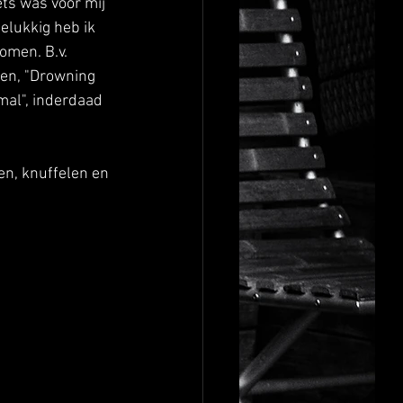
ts was voor mij 
elukkig heb ik 
men. B.v. 
ken, "Drowning 
al", inderdaad 
en, knuffelen en 