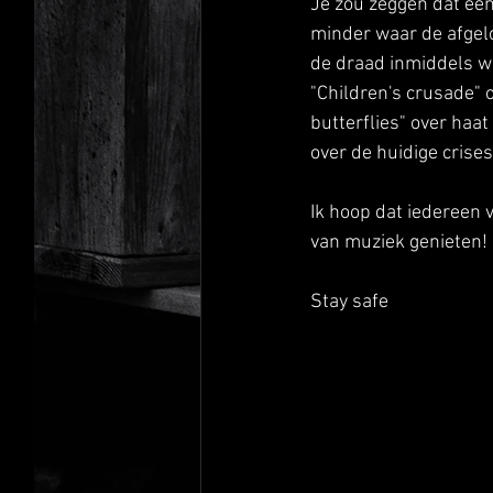
Je zou zeggen dat een
minder waar de afgelo
de draad inmiddels w
"Children's crusade" 
butterflies" over haa
over de huidige crises
Ik hoop dat iedereen v
van muziek genieten!
Stay safe