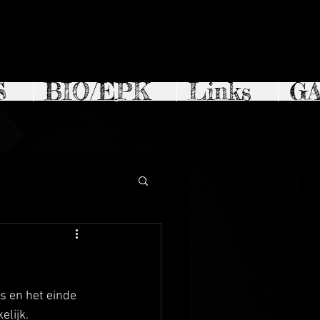
S
BIO/EPK
Links
G
Inloggen
s en het einde 
elijk. 