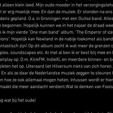
alleen klein leed. Mijn oude moeder in het verzorgingstehu
t er erg moeilijk mee. En dan de muziek. Er stonden na ons
ens gepland. O.a. in Groningen met een Duitse band. Alles
n begonnen. Hopelijk kunnen we in het najaar de draad we
 ik mijn vierde "One man band" album, "The Emperor of ice
tions". Hopelijk kan Newland in de nabije toekomst als ba
ntastisch zijn! Op dit album zocht ik wat meer de grenzen o
les, soundscapes etc. Al met al ben ik er best blij mee en 
airplay op. O.m. KinkFM. IndieXL en meerdere binnen- en b
pikten het op. Uiteraard liet Hilversum niets van zich horen.
l. En als ze daar de Nederlandse muziek zeggen te steunen
n hoe ze ook allemaal mogen heten. Intussen wordt er hier 
maakt die meer aandacht verdient.Wat te denken van Fools
og wat bij het oude!