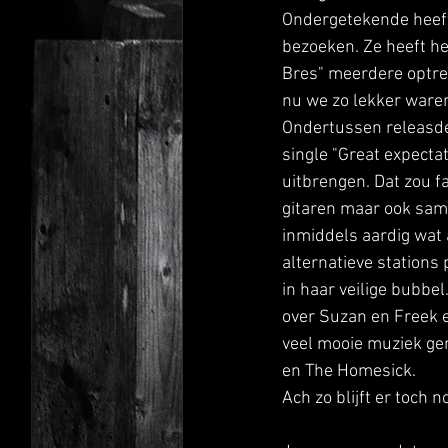
Ondergetekende heeft 
bezoeken. Ze heeft he
Bres" meerdere optred
nu we zo lekker ware
Ondertussen releasde
single "Great expecta
uitbrengen. Dat zou fa
gitaren maar ook samp
inmiddels aardig wat 
alternatieve stations 
in haar veilige bubbe
over Suzan en Freek e
veel mooie muziek ge
en The Homesick.
Ach zo blijft er toch n