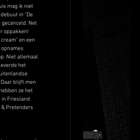
is mag ik niet 
 debuut in "De 
 gecanceld. Net 
er oppakken! 
 cream" en een 
nd opnames 
p. Niet allemaal 
leverde het 
uitenlandse 
 Daar blijft men 
 hebben ze het 
in Friesland 
 & Pretenders 