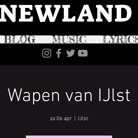
NEWLAND
BLOG
MUSIC
LYRIC
Wapen van IJlst
za 06 apr
  |  
IJlst